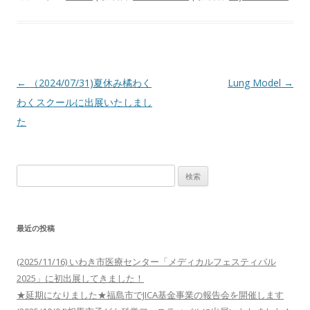
投
←
（2024/07/31)夏休み橘わく
Lung Model
→
稿
わくスクールに出展いたしまし
ナ
た
ビ
ゲ
検
ー
索:
シ
ョ
最近の投稿
ン
(2025/11/16) いわき市医療センター「メディカルフェスティバル
2025」に初出展してきました！
★延期になりました★福島市でJICA基金事業の報告会を開催します