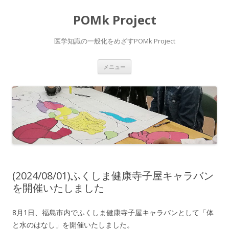
POMk Project
医学知識の一般化をめざすPOMk Project
コ
メニュー
ン
テ
ン
ツ
へ
ス
キ
ッ
プ
(2024/08/01)ふくしま健康寺子屋キャラバン
を開催いたしました
8月1日、福島市内でふくしま健康寺子屋キャラバンとして「体
と水のはなし」を開催いたしました。