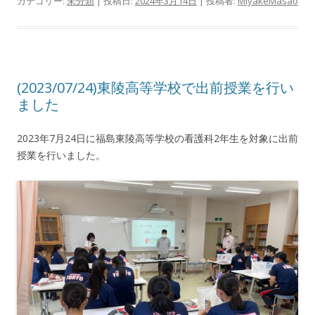
カテゴリー:
未分類
| 投稿日:
2024年3月14日
|
投稿者:
MiyakeMasao
(2023/07/24)東陵高等学校で出前授業を行い
ました
2023年7月24日に福島東陵高等学校の看護科2年生を対象に出前
授業を行いました。