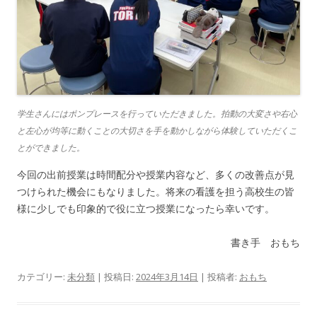
学生さんにはポンプレースを行っていただきました。拍動の大変さや右心
と左心が均等に動くことの大切さを手を動かしながら体験していただくこ
とができました。
今回の出前授業は時間配分や授業内容など、多くの改善点が見
つけられた機会にもなりました。将来の看護を担う高校生の皆
様に少しでも印象的で役に立つ授業になったら幸いです。
書き手 おもち
カテゴリー:
未分類
| 投稿日:
2024年3月14日
|
投稿者:
おもち