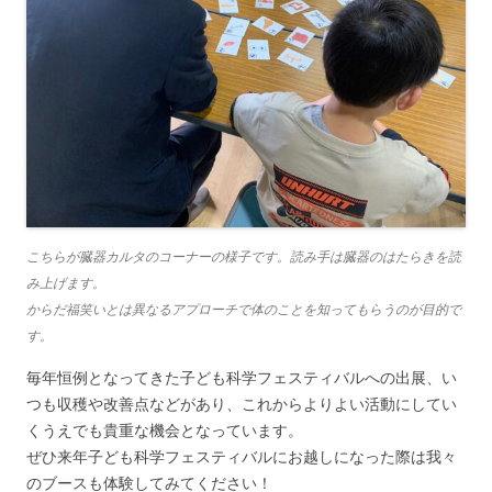
こちらが臓器カルタのコーナーの様子です。読み手は臓器のはたらきを読
み上げます。
からだ福笑いとは異なるアプローチで体のことを知ってもらうのが目的で
す。
毎年恒例となってきた子ども科学フェスティバルへの出展、い
つも収穫や改善点などがあり、これからよりよい活動にしてい
くうえでも貴重な機会となっています。
ぜひ来年子ども科学フェスティバルにお越しになった際は我々
のブースも体験してみてください！