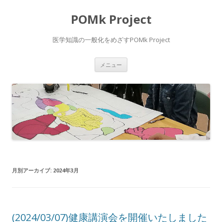
POMk Project
医学知識の一般化をめざすPOMk Project
コ
メニュー
ン
テ
ン
ツ
へ
ス
キ
ッ
プ
月別アーカイブ:
2024年3月
(2024/03/07)健康講演会を開催いたしました