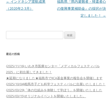
投
←
インドネシア渡航成果
福島県『県内避難者・帰還者心
稿
（2020年2-3月）
の復興事業補助金』の採択が決
ナ
定しました！
→
ビ
ゲ
検
ー
索:
シ
ョ
最近の投稿
ン
(2025/11/16) いわき市医療センター「メディカルフェスティバル
2025」に初出展してきました！
★延期になりました★福島市でJICA基金事業の報告会を開催します
(2025/10/04)相馬市子ども科学フェスティバルに出展いたしました！
(2025/03/29)「体の仕組みを体験して学ぼう」を開催いたしました
(2025/03/15)オリジナルイベントを開催いたしました。