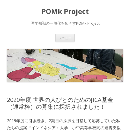
POMk Project
医学知識の一般化をめざすPOMk Project
コ
メニュー
ン
テ
ン
ツ
へ
ス
キ
ッ
プ
2020年度 世界の人びとのためのJICA基金
（通常枠）の募集に採択されました！
2019年度に引き続き、2期目の採択を目指して応募していた私
たちの提案『インドネシア：大学－小中高等学校間の連携支援