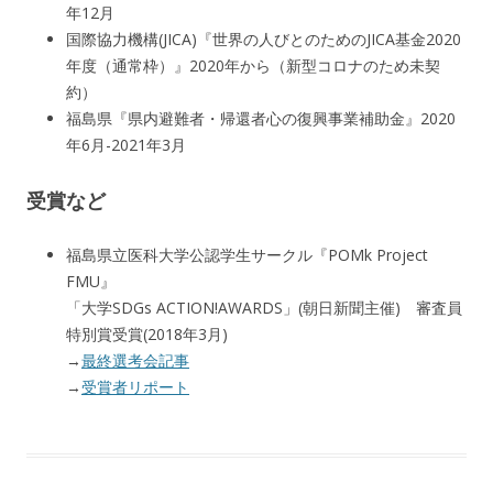
年12月
国際協力機構(JICA)『世界の人びとのためのJICA基金2020
年度（通常枠）』2020年から（新型コロナのため未契
約）
福島県『県内避難者・帰還者心の復興事業補助金』2020
年6月-2021年3月
受賞など
福島県立医科大学公認学生サークル『POMk Project
FMU』
「大学SDGs ACTION!AWARDS」(朝日新聞主催) 審査員
特別賞受賞(2018年3月)
→
最終選考会記事
→
受賞者リポート