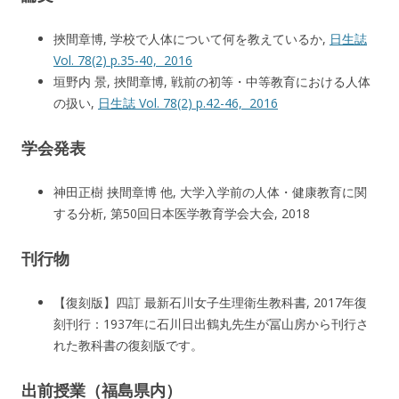
挾間章博, 学校で人体について何を教えているか,
日生誌
Vol. 78(2) p.35-40, 2016
垣野内 景, 挾間章博, 戦前の初等・中等教育における人体
の扱い,
日生誌 Vol. 78(2) p.42-46, 2016
学会発表
神田正樹 挟間章博 他, 大学入学前の人体・健康教育に関
する分析, 第50回日本医学教育学会大会, 2018
刊行物
【復刻版】四訂 最新石川女子生理衛生教科書, 2017年復
刻刊行：1937年に石川日出鶴丸先生が冨山房から刊行さ
れた教科書の復刻版です。
出前授業（福島県内）