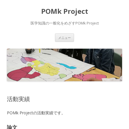
POMk Project
医学知識の一般化をめざすPOMk Project
コ
メニュー
ン
テ
ン
ツ
へ
ス
キ
ッ
プ
活動実績
POMk Projectの活動実績です。
論文