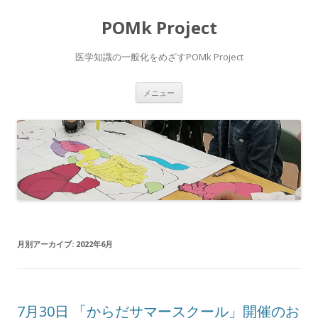
POMk Project
医学知識の一般化をめざすPOMk Project
コ
メニュー
ン
テ
ン
ツ
へ
ス
キ
ッ
プ
月別アーカイブ:
2022年6月
7月30日 「からだサマースクール」開催のお