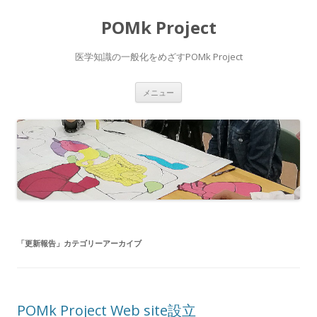
POMk Project
医学知識の一般化をめざすPOMk Project
コ
メニュー
ン
テ
ン
ツ
へ
ス
キ
ッ
プ
「
更新報告
」カテゴリーアーカイブ
POMk Project Web site設立