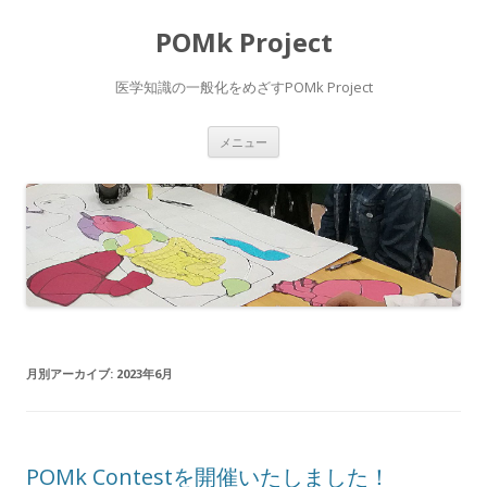
POMk Project
医学知識の一般化をめざすPOMk Project
コ
メニュー
ン
テ
ン
ツ
へ
ス
キ
ッ
プ
月別アーカイブ:
2023年6月
POMk Contestを開催いたしました！