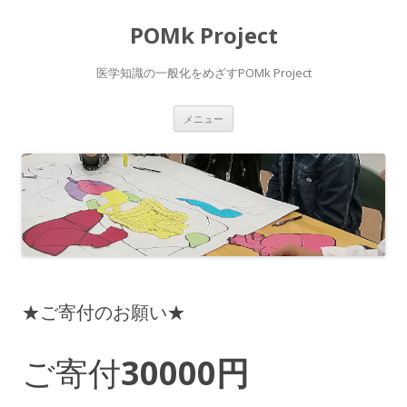
POMk Project
医学知識の一般化をめざすPOMk Project
コ
メニュー
ン
テ
ン
ツ
へ
ス
キ
ッ
プ
★ご寄付のお願い★
ご寄付
30000円