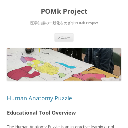
POMk Project
医学知識の一般化をめざすPOMk Project
コ
メニュー
ン
テ
ン
ツ
へ
ス
キ
ッ
プ
Human Anatomy Puzzle
Educational Tool Overview
The Human Anatomy Puzzle is an interactive learning tool