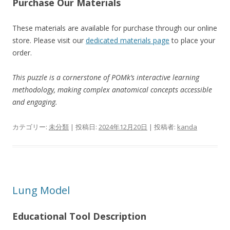
Purchase Our Materials
These materials are available for purchase through our online
store. Please visit our
dedicated materials page
to place your
order.
This puzzle is a cornerstone of POMk’s interactive learning
methodology, making complex anatomical concepts accessible
and engaging.
カテゴリー:
未分類
| 投稿日:
2024年12月20日
|
投稿者:
kanda
Lung Model
Educational Tool Description