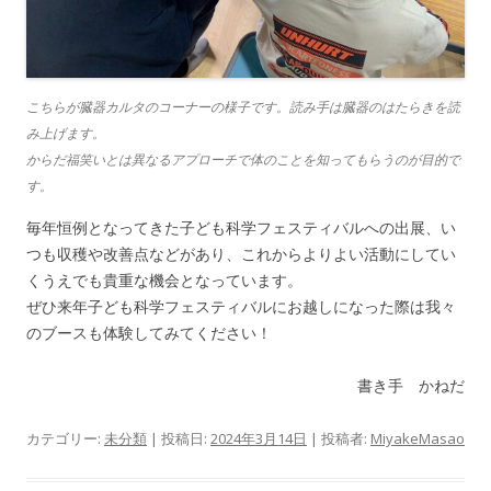
こちらが臓器カルタのコーナーの様子です。読み手は臓器のはたらきを読
み上げます。
からだ福笑いとは異なるアプローチで体のことを知ってもらうのが目的で
す。
毎年恒例となってきた子ども科学フェスティバルへの出展、い
つも収穫や改善点などがあり、これからよりよい活動にしてい
くうえでも貴重な機会となっています。
ぜひ来年子ども科学フェスティバルにお越しになった際は我々
のブースも体験してみてください！
書き手 かねだ
カテゴリー:
未分類
| 投稿日:
2024年3月14日
|
投稿者:
MiyakeMasao