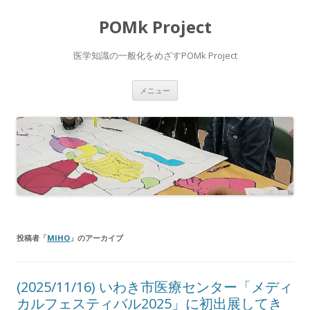
POMk Project
医学知識の一般化をめざすPOMk Project
コ
メニュー
ン
テ
ン
ツ
へ
ス
キ
ッ
プ
投稿者「
MIHO
」のアーカイブ
(2025/11/16) いわき市医療センター「メディ
カルフェスティバル2025」に初出展してき